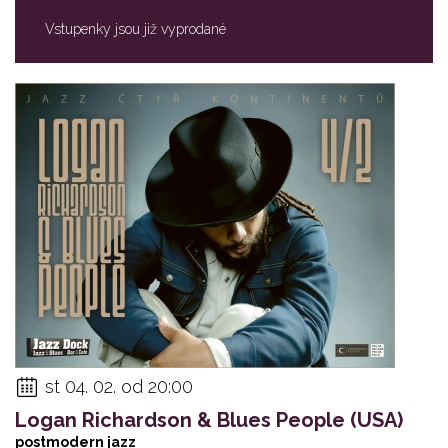
Vstupenky jsou již vyprodané
st 04. 02. od 20:00
Logan Richardson & Blues People (USA)
postmodern jazz