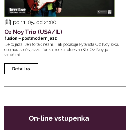
po 11. 05. od 21:00
Oz Noy Trio (USA/IL)
fusion – postmodern jazz
„Je to jazz. Jen to tak nezní.“ Tak popisuje kytarista Oz Noy svou
opojnou směs jazzu, funku, rocku, blues a r&b. Oz Noy je
virtuózní... ...
Detail >>
On-line vstupenka