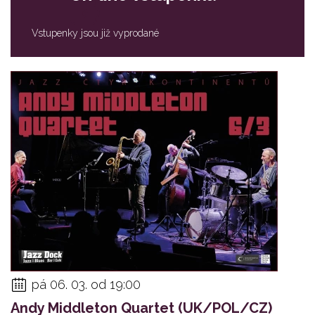
Vstupenky jsou již vyprodané
pá 06. 03. od 19:00
Andy Middleton Quartet (UK/POL/CZ)