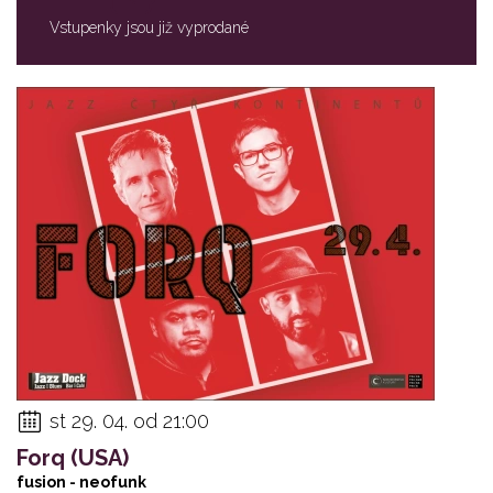
Vstupenky jsou již vyprodané
st 29. 04. od 21:00
Forq (USA)
fusion - neofunk