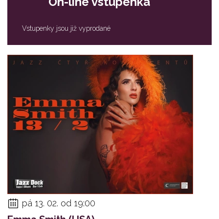
On-line vstupenka
Vstupenky jsou již vyprodané
pá 13. 02. od 19:00