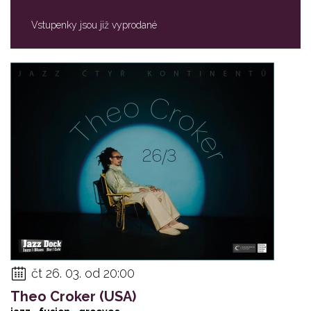
Vstupenky jsou již vyprodané
čt 26. 03. od 20:00
Theo Croker (USA)