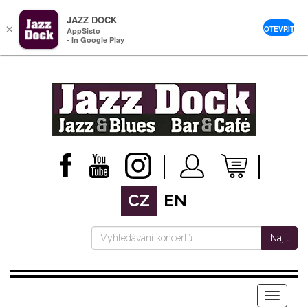
JAZZ DOCK
×
OTEVŘÍT
AppSisto
- In Google Play
CZ
EN
Najít
Menu