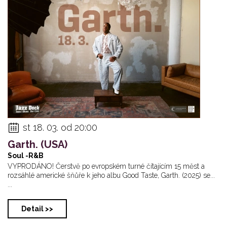
st 18. 03. od 20:00
Garth. (USA)
Soul -R&B
VYPRODÁNO! Čerstvě po evropském turné čítajícím 15 měst a
rozsáhlé americké šňůře k jeho albu Good Taste, Garth. (2025) se...
...
Detail >>