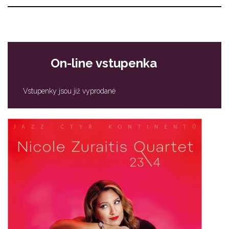
On-line vstupenka
Vstupenky jsou již vyprodané