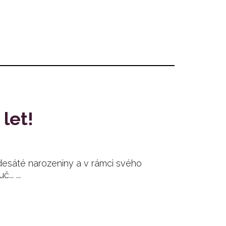
let!
 desáté narozeniny a v rámci svého
.. ...