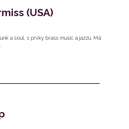
rmiss (USA)
nk a soul, s prvky brass music a jazzu. Má
.
p