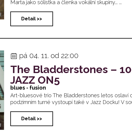
Marta jako sólistka a členka vokální skupiny... ...
Detail >>
pá 04. 11. od 22:00
The Bladderstones – 10 
JAZZ ON5
blues - fusion
Art-bluesové trio The Bladderstones letos oslaví
podzimním turné vystoupí také v Jazz Docku! V souč.
Detail >>