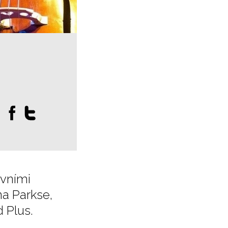
:
avními
na Parkse,
 Plus.