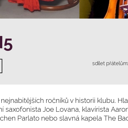
N5
sdílet přátelům
jnabitějších ročníků v historii klubu. Hl
 saxofonista Joe Lovana, klavírista Aaro
chen Parlato nebo slavná kapela The Bad