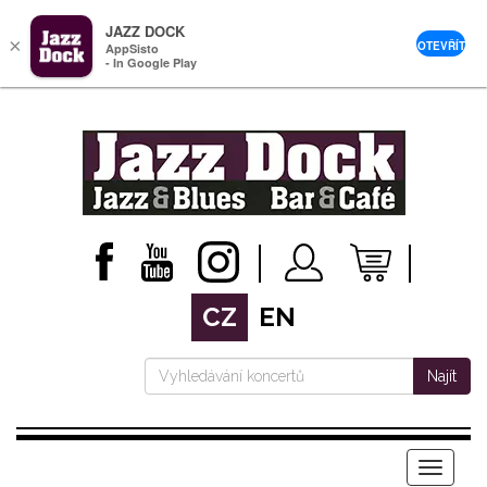
JAZZ DOCK
×
OTEVŘÍT
AppSisto
- In Google Play
CZ
EN
Najít
Menu