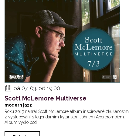
pá 07. 03. od 19:00
Scott McLemore Multiverse
modern jazz
Roku 2019 nahrál Scott McLemore album inspirované zkušenostmi
z vystupování s legendárním kytaristou Johnem Abercrombiem.
Album vyšlo pod... ...