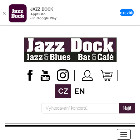
JAZZ DOCK
×
OTEVŘÍT
AppSisto
- In Google Play
CZ
EN
Najít
Menu