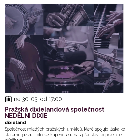
ne 30. 05. od 17:00
Pražská dixielandová společnost
NEDĚLNÍ DIXIE
dixieland
Společnost mladých pražských umělců, které spojuje láska ke
starému jazzu. Toto seskupení se u nás představí poprvé a je