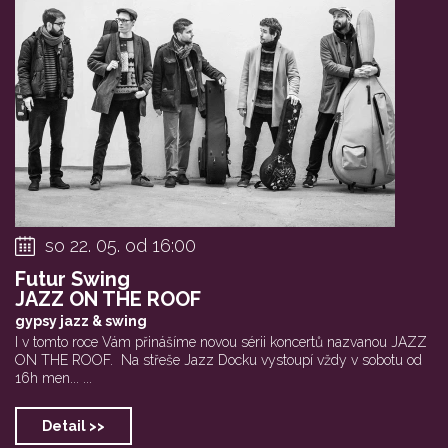
so 22. 05. od 16:00
Futur Swing
JAZZ ON THE ROOF
gypsy jazz & swing
I v tomto roce Vám přinášíme novou sérii koncertů nazvanou JAZZ
ON THE ROOF. Na střeše Jazz Docku vystoupí vždy v sobotu od
16h men... ...
Detail >>