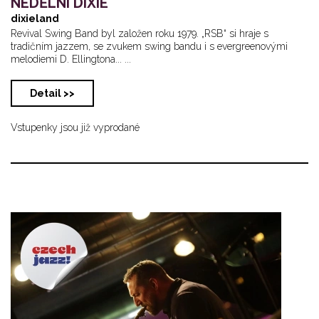
NEDĚLNÍ DIXIE
dixieland
Revival Swing Band byl založen roku 1979. „RSB“ si hraje s
tradičním jazzem, se zvukem swing bandu i s evergreenovými
melodiemi D. Ellingtona... ...
Detail >>
Vstupenky jsou již vyprodané