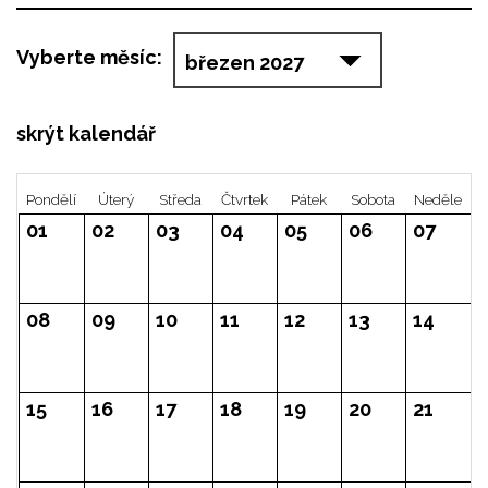
Vyberte měsíc:
skrýt kalendář
Pondělí
Úterý
Středa
Čtvrtek
Pátek
So
01
02
03
04
05
0