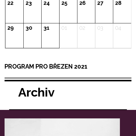
08
09
10
11
12
1
15
16
17
18
19
2
PROGRAM PRO BŘEZEN 2021
Archiv
22
23
24
25
26
2
29
30
31
01
02
0