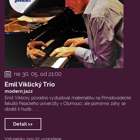
ne 30. 05. od 21:00
Emil Viklický Trio
modern jazz
Emil Viklický původně vystudoval matematiku na Přírodovědecké
fakultě Palackého univerzity v Olomouci, ale poměrně záhy se
obrátil k hudb... ...
Detail >>
Vstupenky jsou již vyprodané