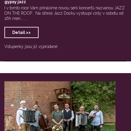
gypsy jazz
I v tomto roce Vám přinášíme novou sérii koncertů nazvanou JAZZ
ON THE ROOF. Na střeše Jazz Docku vystoupí vždy v sobotu od
16h men... ...
Detail >>
Vstupenky jsou již vyprodané