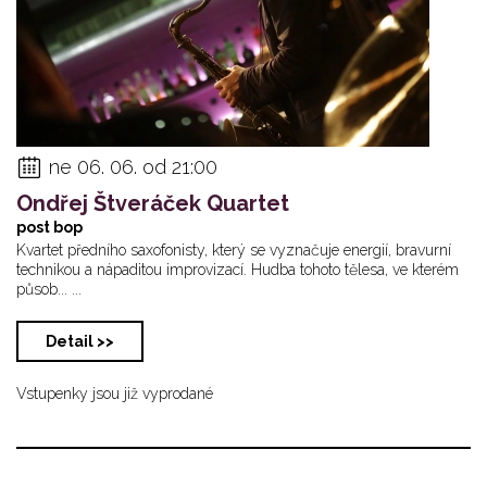
ne 06. 06. od 21:00
Ondřej Štveráček Quartet
post bop
Kvartet předního saxofonisty, který se vyznačuje energií, bravurní
technikou a nápaditou improvizací. Hudba tohoto tělesa, ve kterém
působ... ...
Detail >>
Vstupenky jsou již vyprodané