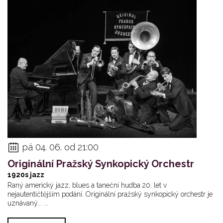
pá 04. 06. od 21:00
Originální Pražský Synkopický Orchestr
1920s jazz
Raný americký jazz, blues a taneční hudba 20. let v
nejautentičtějším podání. Originální pražský synkopický orchestr je
uznávaný... ...