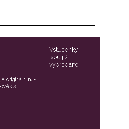
Vstupenky
jsou již
vyprodané
e originální nu-
lověk s