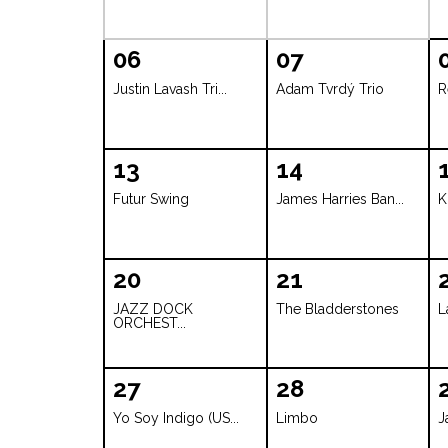
06
07
Justin Lavash Tri...
Adam Tvrdý Trio
R
13
14
Futur Swing
James Harries Ban...
K
20
21
JAZZ DOCK
The Bladderstones
L
ORCHEST...
27
28
Yo Soy Indigo (US...
Limbo
J