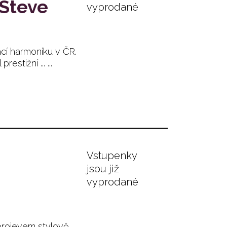
 Steve
vyprodané
ací harmoniku v ČR.
estižní ... ...
Vstupenky
jsou již
vyprodané
projevem stylově