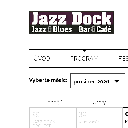
ÚVOD
PROGRAM
FE
Vyberte měsíc:
Pondělí
Úterý
29
30
JAZZ DOCK
Klub zadán
K
ORCHEST...