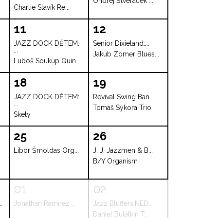
Ondřej Štveráček ...
Charlie Slavík Re...
11
12
JAZZ DOCK DĚTEM:
Senior Dixieland:...
...
Jakub Zomer Blues...
Luboš Soukup Quin...
18
19
JAZZ DOCK DĚTEM:
Revival Swing Ban...
...
Tomáš Sýkora Trio
Skety
25
26
Libor Šmoldas Org...
J. J. Jazzmen & B...
B/Y Organism
01
02
.
Jonathan Ramirez ...
Jazz Bluffers:NED...
Daniel Bulatkin T...