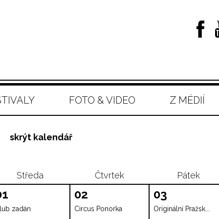
STIVALY
FOTO & VIDEO
Z MÉDIÍ
skrýt kalendář
Středa
Čtvrtek
Pátek
01
02
03
lub zadán
Circus Ponorka
Originální Pražsk...