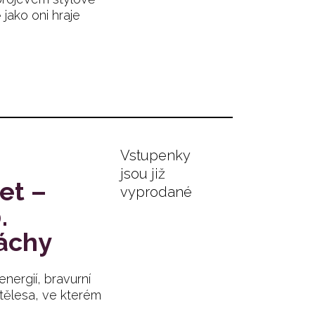
jako oni hraje
Vstupenky
jsou již
et –
vyprodané
.
áchy
nergií, bravurní
tělesa, ve kterém