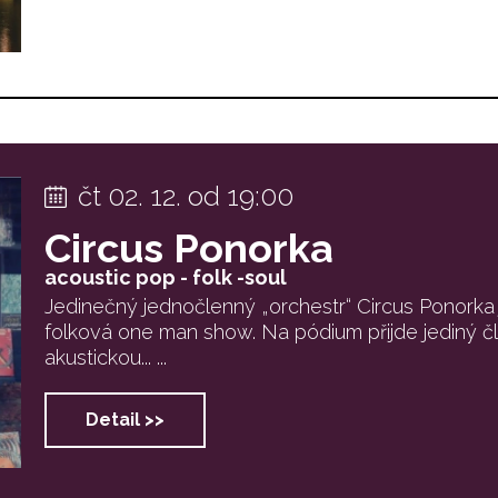
čt 02. 12. od 19:00
Circus Ponorka
acoustic pop - folk -soul
Jedinečný jednočlenný „orchestr“ Circus Ponorka j
folková one man show. Na pódium přijde jediný č
akustickou... ...
Detail >>