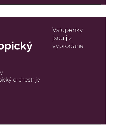
Vstupenky
jsou již
opický
vyprodané
 v
pický orchestr je