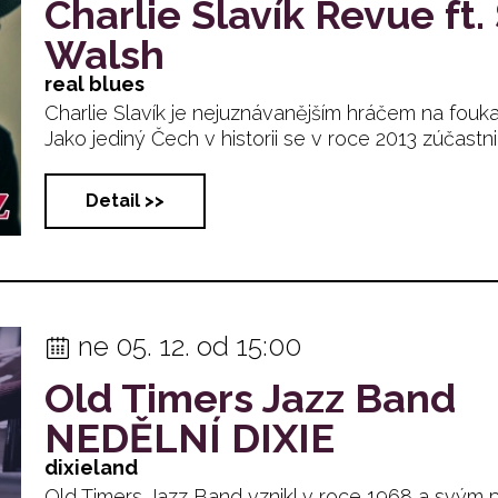
Charlie Slavík Revue ft.
Walsh
real blues
Charlie Slavík je nejuznávanějším hráčem na fouk
Jako jediný Čech v historii se v roce 2013 zúčastnil pr
Detail >>
ne 05. 12. od 15:00
Old Timers Jazz Band
NEDĚLNÍ DIXIE
dixieland
Old Timers Jazz Band vznikl v roce 1968 a svým 