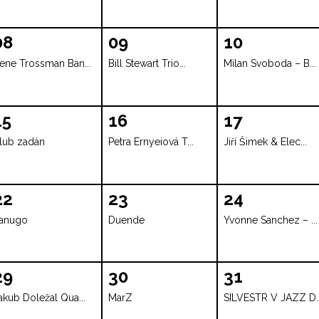
08
09
10
ene Trossman Ban...
Bill Stewart Trio...
Milan Svoboda – B...
15
16
17
lub zadán
Petra Ernyeiová T...
Jiří Šimek & Elec...
22
23
24
anugo
Duende
Yvonne Sanchez – ...
29
30
31
akub Doležal Qua...
MarZ
SILVESTR V JAZZ D..