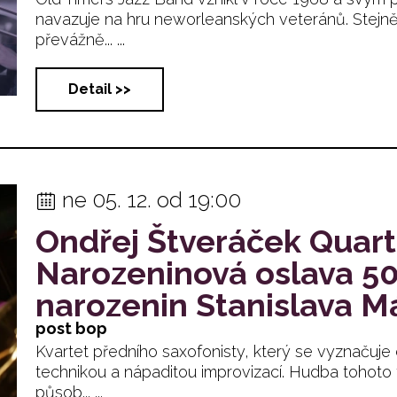
navazuje na hru neworleanských veteránů. Stejně 
převážně... ...
Detail >>
ne 05. 12. od 19:00
Ondřej Štveráček Quart
Narozeninová oslava 50
narozenin Stanislava M
post bop
Kvartet předního saxofonisty, který se vyznačuje e
technikou a nápaditou improvizací. Hudba tohoto 
působ... ...