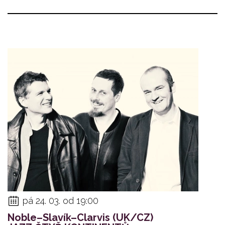
pá 24. 03. od 19:00
Noble–Slavík–Clarvis (UK/CZ)