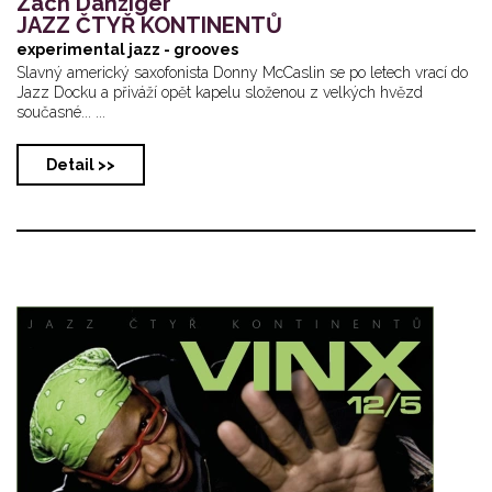
Zach Danziger
JAZZ ČTYŘ KONTINENTŮ
experimental jazz - grooves
Slavný americký saxofonista Donny McCaslin se po letech vrací do
Jazz Docku a přiváží opět kapelu složenou z velkých hvězd
současné... ...
Detail >>