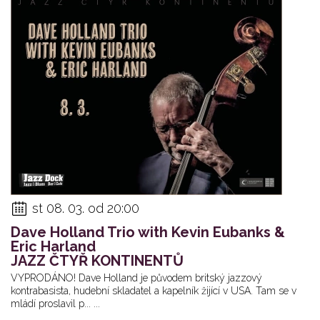
st 08. 03. od 20:00
Dave Holland Trio with Kevin Eubanks &
Eric Harland
JAZZ ČTYŘ KONTINENTŮ
VYPRODÁNO! Dave Holland je původem britský jazzový
kontrabasista, hudební skladatel a kapelník žijící v USA. Tam se v
mládí proslavil p... ...