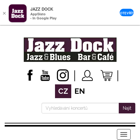
JAZZ DOCK
×
OTEVŘÍT
AppSisto
- In Google Play
CZ
EN
Najít
Menu