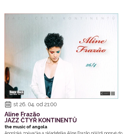
st 26. 04. od 21:00
Aline Frazão
JAZZ ČTYŘ KONTINENTŮ
the music of angola
Angolská zpěvačka a skladatelka Aline Frazão přijíždí poprvé do