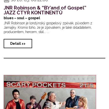
JNR Robinson & “B’r’and of Gospel”
JAZZ ČTYŘ KONTINENTŮ
blues – soul – gospel
JNR Robinson je londýnský gospelový zpěvák, původem z
Jamajky. Kromě toho, že je zpěvákem, je také skladatelem,
producentem, hercem, stál... ...
Detail >>