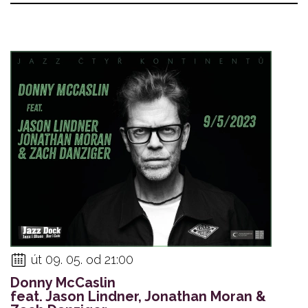
út 09. 05. od 21:00
Donny McCaslin
feat. Jason Lindner, Jonathan Moran &