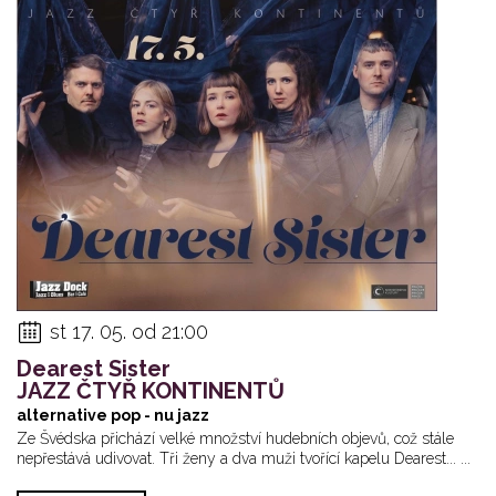
st 17. 05. od 21:00
Dearest Sister
JAZZ ČTYŘ KONTINENTŮ
alternative pop - nu jazz
Ze Švédska přichází velké množství hudebních objevů, což stále
nepřestává udivovat. Tři ženy a dva muži tvořící kapelu Dearest... ...