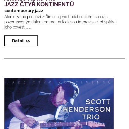
JAZZ ČTYŘ KONTINENTŮ
contemporary jazz
Atonio Faraò pochází z Říma, a jeho hudební cítění spolu s
pozoruhodným talentem pro melodickou improvizaci přispěly k
jeho pověsti... ...
Detail >>